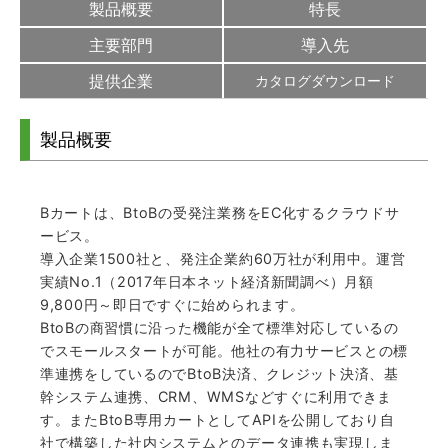
製品概要
特長
主要部門
導入先
提供企業
カタログダウンロード
製品概要
Bカートは、BtoBの受発注業務をEC化するクラウドサ
ービス。
導入企業1500社と、発注企業約60万社が利用中。運営
実績No.1（2017年日本ネット経済新聞調べ）月額
9,800円～即日ですぐに始められます。
BtoBの商習慣に沿った機能が全て標準対応しているの
でスモールスタートが可能。他社の有力サービスとの標
準連携をしているのでBtoB決済、クレジット決済、基
幹システム連携、CRM、WMSなどすぐに利用できま
す。またBtoB専用カートとしてAPIを公開しており自
社で構築した社内システムとのデータ連携も実現しま