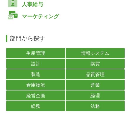
人事給与
マーケティング
部門から探す
生産管理
情報システム
設計
購買
製造
品質管理
倉庫物流
営業
経営企画
経理
総務
法務