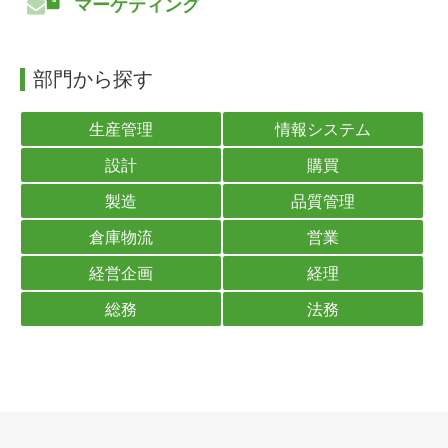
マーケティング
部門から探す
生産管理
情報システム
設計
購買
製造
品質管理
倉庫物流
営業
経営企画
経理
総務
法務