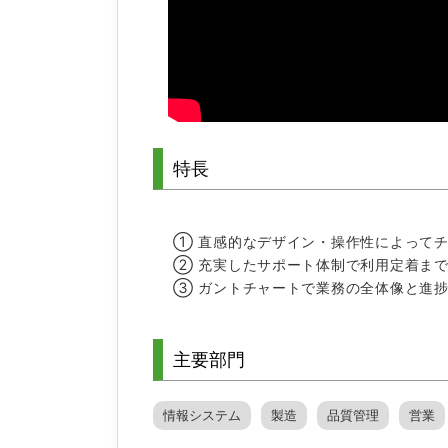
特長
① 直感的なデザイン・操作性によって
② 充実したサポート体制で利用定着ま
③ ガントチャートで業務の全体像と進
主要部門
情報システム
製造
品質管理
営業