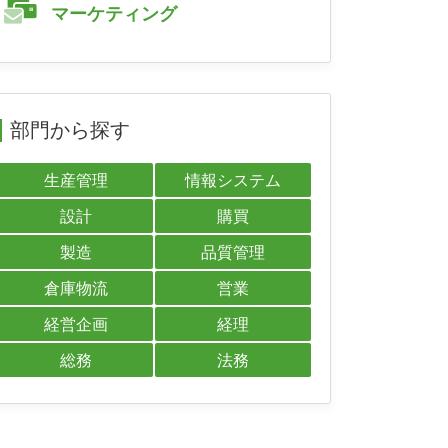
マーケティング
部門から探す
生産管理
情報システム
設計
購買
製造
品質管理
倉庫物流
営業
経営企画
経理
総務
法務