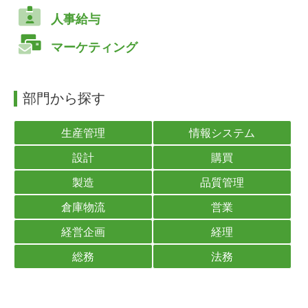
人事給与
マーケティング
部門から探す
生産管理
情報システム
設計
購買
製造
品質管理
倉庫物流
営業
経営企画
経理
総務
法務