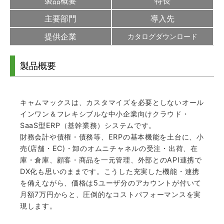
製品概要
特長
主要部門
導入先
提供企業
カタログダウンロード
製品概要
キャムマックスは、カスタマイズを必要としないオール
インワン＆フレキシブルな中小企業向けクラウド・
SaaS型ERP（基幹業務）システムです。
財務会計や債権・債務等、ERPの基本機能を土台に、小
売(店舗・EC)・卸のオムニチャネルの受注・出荷、在
庫・倉庫、顧客・商品を一元管理、外部とのAPI連携で
DX化も思いのままです。こうした充実した機能・連携
を備えながら、価格は5ユーザ分のアカウントが付いて
月額7万円からと、圧倒的なコストパフォーマンスを実
現します。